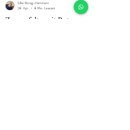
Silke Borsig-Hammann
28. Apr.
8 Min. Lesezeit
Zornesfalte mit Botox
behandeln in Ulm: Wenn
dein Blick strenger wirkt, als
du dich fühlst
Zornesfalte mit Botox behandeln in Ulm: Erfahre, warum
die Glabella individuell behandelt werden sollte und
worauf Ärztin Silke Borsig-Hammann bei Technik,
Platzierung und natürlichem Ergebnis achtet.