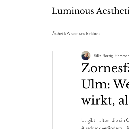
Luminous Aesthet
Ästhetik Wissen und Einblicke
Silke Borsig-Hamma
Zornesf
Ulm: We
wirkt, a
Es gibt Falten, die ein 
Ausdruck verändern. Di