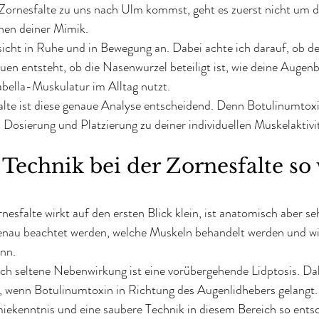
ornesfalte zu uns nach Ulm kommst, geht es zuerst nicht um di
hen deiner Mimik.
icht in Ruhe und in Bewegung an. Dabei achte ich darauf, ob de
en entsteht, ob die Nasenwurzel beteiligt ist, wie deine Augen
abella-Muskulatur im Alltag nutzt.
lte ist diese genaue Analyse entscheidend. Denn Botulinumtoxin
Dosierung und Platzierung zu deiner individuellen Muskelaktivi
echnik bei der Zornesfalte so 
sfalte wirkt auf den ersten Blick klein, ist anatomisch aber seh
nau beachtet werden, welche Muskeln behandelt werden und wie
ann.
ch seltene Nebenwirkung ist eine vorübergehende Lidptosis. Da
, wenn Botulinumtoxin in Richtung des Augenlidhebers gelangt
iekenntnis und eine saubere Technik in diesem Bereich so ents