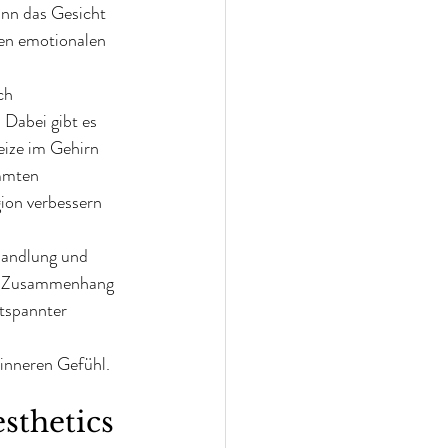
ann das Gesicht 
nen emotionalen 
ch 
Dabei gibt es 
eize im Gehirn 
mmten 
on verbessern 
ehandlung und 
sen Zusammenhang 
tspannter 
inneren Gefühl.
sthetics 