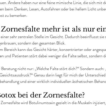
n. Andere haben nur eine feine mimische Linie, die sich mit de
hen beim Denken, Lesen, Autofahren oder bei hellem Licht unbe
bst zu bemerken.
ornesfalte mehr ist als nur ein
 einer sehr zentralen Stelle im Gesicht. Dadurch beeinflusst sie 
enbrauen, sondern den gesamten Blick.
em Bereich kann das Gesicht härter, konzentrierter oder angespa
nen und Patienten stört dabei weniger die Falte selbst, sondern 
er Beratung nicht nur: „Welche Falte stört dich?“ Sondern auch
 Gesichtsausdruck?“ Genau darin liegt für mich der Unterschied 
behandlung und einer wirklich individuellen ästhetischen Behan
otox bei der Zornesfalte?
ornesfalte wird Botulinumtoxin gezielt in die Muskeln injiziert, 