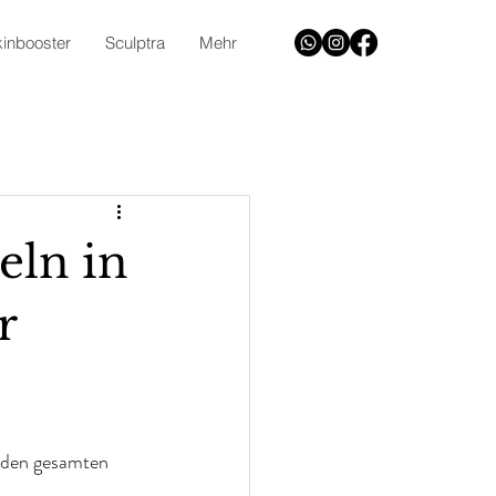
kinbooster
Sculptra
Mehr
eln in
r
e den gesamten 