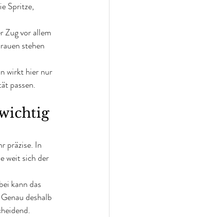
e Spritze, 
r Zug vor allem 
brauen stehen 
 wirkt hier nur 
tät passen.
wichtig 
r präzise. In 
 weit sich der 
bei kann das 
. Genau deshalb 
cheidend.