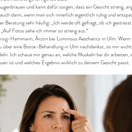
 Augenbrauen und kann dafür sorgen, dass ein Gesicht streng, a
 auch dann, wenn man sich innerlich eigentlich ruhig und entspan
r Beratung sehr häufig: „Ich werde oft gefragt, ob ich gestresst
: „Auf Fotos sehe ich immer so streng aus.“
orsig-Hammann, Ärztin bei Luminous Aesthetics in Ulm. Wenn d
u über eine Botox-Behandlung in Ulm nachdenkst, ist mir wichti
n. Ich schaue mir genau an, welche Muskeln bei dir arbeiten, w
en ist und welches Ergebnis wirklich zu deinem Gesicht passt.