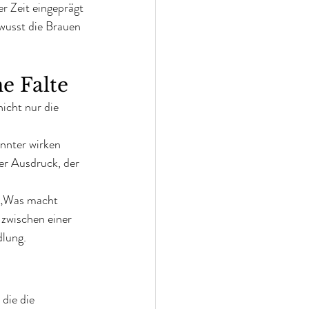
r Zeit eingeprägt 
wusst die Brauen 
e Falte
nicht nur die 
nnter wirken 
der Ausdruck, der 
: „Was macht 
zwischen einer 
dlung.
die die 