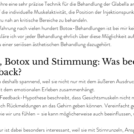
ahre eine sehr präzise Technik für die Behandlung der Glabella a
die individuelle Muskelaktivität, die Position der Injektionspunk
 zu nah an kritische Bereiche zu behandeln.
fahrung nach vielen hundert Botox-Behandlungen ist bei mir kei
läre ich vor jeder Behandlung ehrlich über diese Möglichkeit auf,
u einer seriösen ästhetischen Behandlung dazugehört.
e, Botox und Stimmung: Was be
back?
h deshalb spannend, weil sie nicht nur mit dem äußeren Ausdruc
it dem emotionalen Erleben zusammenhängt.
-Feedback-Hypothese beschreibt, dass Gesichtsmuskeln nicht 
uch Rückmeldungen an das Gehirn geben können. Vereinfacht ge
wie wir uns fühlen – sie kann möglicherweise auch beeinflussen, 
 ist dabei besonders interessant, weil sie mit Stirnrunzeln, An