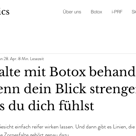
ics
Über uns
Botox
i-PRF
S
nn
28. Apr.
8 Min. Lesezeit
alte mit Botox behand
nn dein Blick strenge
ls du dich fühlst
Gesicht einfach reifer wirken lassen. Und dann gibt es Linien, di
e Zornesfalte gehört genau dazu.